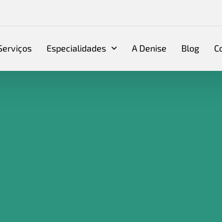
Serviços
Especialidades
A Denise
Blog
C
MG
,
CONTABILIDADEPERDIGAO
,
DENISECONTABILIDADE
 ESTE REGIME FAZ TANTO SEN