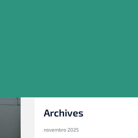
2025?
NOVA REGRA DO AUXÍLIO-DOENÇA:
AFASTAMENTO 30 DIAS !
HOLDING X EMPRESA CONVENCIONAL
DERROTA DO AUMENTO DO IOF: O
QUE MUDA NA PRÁTICA?
Recent Comments
Nenhum comentário para mostrar.
Archives
novembro 2025