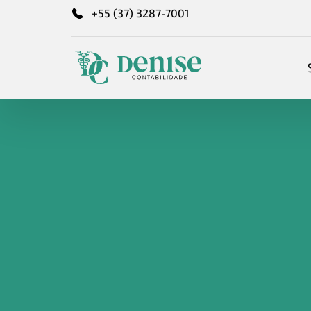
+55 (37) 3287-7001
Mês:
julho 2025
JULHO 14, 2025
CONTABILIDADEESTRATÉGICA
,
CONTABILIDADE
HOLDING FAMILIAR: POR QUE
EM 2025?